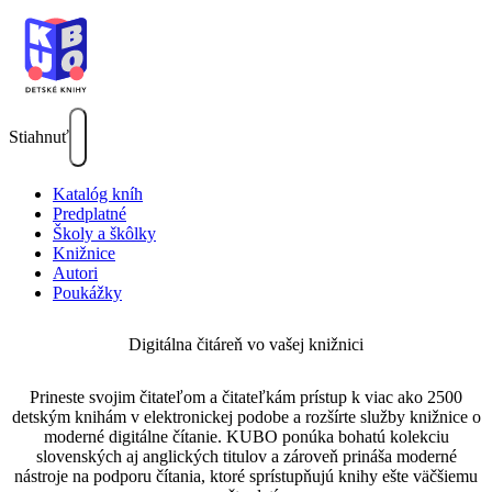
Stiahnuť
Katalóg kníh
Predplatné
Školy a škôlky
Knižnice
Autori
Poukážky
Digitálna čitáreň vo vašej knižnici
Prineste svojim čitateľom a čitateľkám prístup k viac ako 2500
detským knihám v elektronickej podobe a rozšírte služby knižnice o
moderné digitálne čítanie. KUBO ponúka bohatú kolekciu
slovenských aj anglických titulov a zároveň prináša moderné
nástroje na podporu čítania, ktoré sprístupňujú knihy ešte väčšiemu