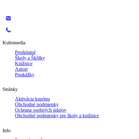
The SPOT, Bottova 2A
811 09 Bratislava
info@kubomedia.sk
+421 908 138 389
Kubomedia
Predplatné
Školy a Škôlky
Knižnice
Autori
Poukážky
Stránky
Aktivácia kupónu
Obchodné podmienky
Ochrana osobných údajov
Obchodné podmienky pre školy a knižnice
Info