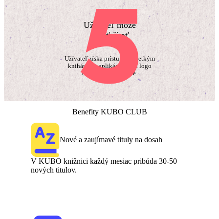
Užívateľ môže
začať čítať
Užívateľ získa prístup ku všetkým
knihám a v aplikácii uvidí logo
domovskej knižnice.
Benefity KUBO CLUB
Nové a zaujímavé tituly na dosah
V KUBO knižnici každý mesiac pribúda 30-50
nových titulov.