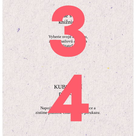
Nájde svoju
knižnicu
Vyberie svoju knižnicu,
zadá emailovú adresu a
číslo čitateľského
preukazu.
KUBO overí
platnosť
Napojíme sa na systém knižnice a
zistíme platnosť čitateľského preukazu.