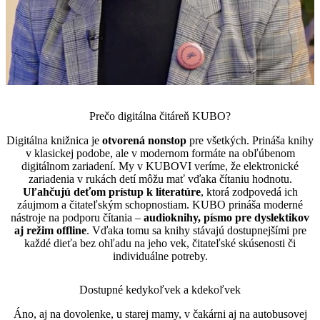
Prečo digitálna čitáreň KUBO?
Digitálna knižnica je
otvorená nonstop
pre všetkých. Prináša knihy
v klasickej podobe, ale v modernom formáte na obľúbenom
digitálnom zariadení. My v KUBOVI veríme, že elektronické
zariadenia v rukách detí môžu mať vďaka čítaniu hodnotu.
Uľahčujú deťom prístup k literatúre
, ktorá zodpovedá ich
záujmom a čitateľským schopnostiam. KUBO prináša moderné
nástroje na podporu čítania –
audioknihy, písmo pre dyslektikov
aj režim offline
. Vďaka tomu sa knihy stávajú dostupnejšími pre
každé dieťa bez ohľadu na jeho vek, čitateľské skúsenosti či
individuálne potreby.
Dostupné kedykoľvek a kdekoľvek
Áno, aj na dovolenke, u starej mamy, v čakárni aj na autobusovej