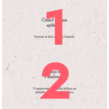
Čitateľ stiahne
aplikáciu
Vytvorí si účet a profil čitateľa.
Prepojí účet
s knižnicou
V nastaveniach profilu klikne na
tlačidlo prepojiť s knižnicou.