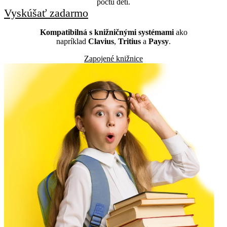
počtu detí.
Vyskúšať zadarmo
Kompatibilná s knižničnými systémami
ako
napríklad
Clavius
,
Tritius
a
Paysy
.
Zapojené knižnice