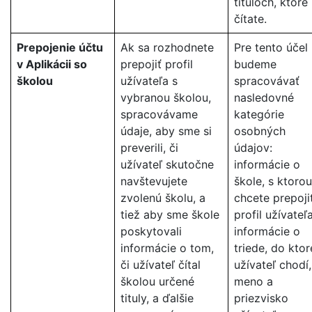
tituloch, ktoré
čítate.
Prepojenie účtu
Ak sa rozhodnete
Pre tento účel
v Aplikácii so
prepojiť profil
budeme
školou
užívateľa s
spracovávať
vybranou školou,
nasledovné
spracovávame
kategórie
údaje, aby sme si
osobných
preverili, či
údajov:
užívateľ skutočne
informácie o
navštevujete
škole, s ktorou
zvolenú školu, a
chcete prepoji
tiež aby sme škole
profil užívateľa
poskytovali
informácie o
informácie o tom,
triede, do ktor
či užívateľ čítal
užívateľ chodí,
školou určené
meno a
tituly, a ďalšie
priezvisko