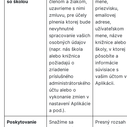
so školou
členom a žiakom,
mene,
uzavrieme s nimi
priezvisku,
zmluvu, pre účely
emailovej
plnenia ktorej bude
adrese,
nevyhnutné
užívateľskom
spracovanie vašich
mene, názve
osobných údajov
knižnice alebo
(napr. nás škola
školy, v ktorej
alebo knižnica
pôsobíte a
požiadajú o
informácie
zriadenie
súvisiace s
príslušného
vašim účtom v
administrátorského
Aplikácii.
účtu alebo o
vykonanie zmien v
nastavení Aplikácie
a pod.).
Poskytovanie
Snažíme sa
Presný rozsah