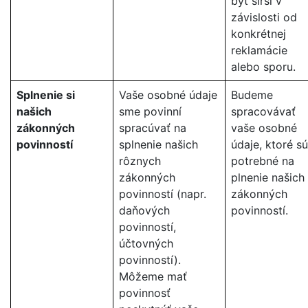
byť širší v
závislosti od
konkrétnej
reklamácie
alebo sporu.
Splnenie si
Vaše osobné údaje
Budeme
našich
sme povinní
spracovávať
zákonných
spracúvať na
vaše osobné
povinností
splnenie našich
údaje, ktoré sú
rôznych
potrebné na
zákonných
plnenie našich
povinností (napr.
zákonných
daňových
povinností.
povinností,
účtovných
povinností).
Môžeme mať
povinnosť