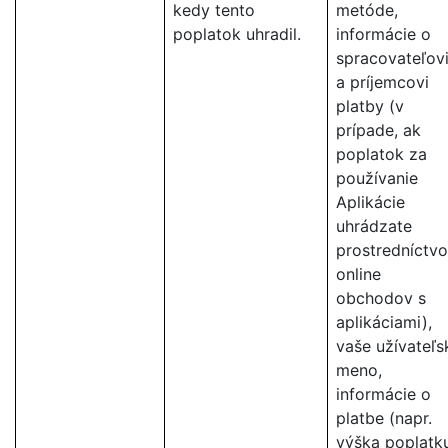
kedy tento
metóde,
poplatok uhradil.
informácie o
spracovateľov
a príjemcovi
platby (v
prípade, ak
poplatok za
používanie
Aplikácie
uhrádzate
prostredníctv
online
obchodov s
aplikáciami),
vaše užívateľs
meno,
informácie o
platbe (napr.
výška poplatku