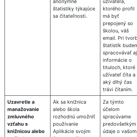
anonymné
užívateľa,
štatistiky týkajúce
ktorého profil
sa čitateľnosti.
má byť
prepojený so
školou, váš
email. Pri tvor
štatistík bude
spracovávať aj
informácie o
tituloch, ktoré
užívateľ číta a
aký dlhý čas
trávi čítaním.
Uzavretie a
Ak sa knižnica
Za týmto
manažovanie
alebo škola
účelom
zmluvného
rozhodnú umožniť
spracúvame
vzťahu s
používanie
predovšetkým
knižnicou alebo
Aplikácie svojim
údaje o vašom