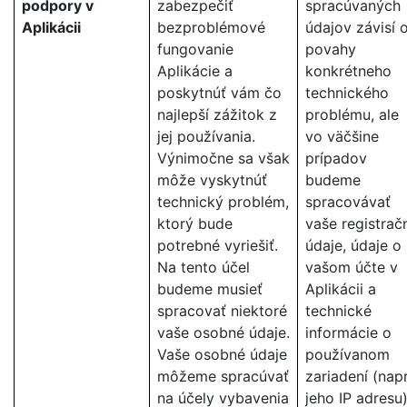
podpory v
zabezpečiť
spracúvaných
Aplikácii
bezproblémové
údajov závisí 
fungovanie
povahy
Aplikácie a
konkrétneho
poskytnúť vám čo
technického
najlepší zážitok z
problému, ale
jej používania.
vo väčšine
Výnimočne sa však
prípadov
môže vyskytnúť
budeme
technický problém,
spracovávať
ktorý bude
vaše registrač
potrebné vyriešiť.
údaje, údaje o
Na tento účel
vašom účte v
budeme musieť
Aplikácii a
spracovať niektoré
technické
vaše osobné údaje.
informácie o
Vaše osobné údaje
používanom
môžeme spracúvať
zariadení (napr
na účely vybavenia
jeho IP adresu)