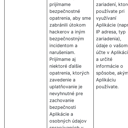
prijímame
zariadení, ktor
bezpečnostné
používate pri
opatrenia, aby sme
využívaní
zabránili útokom
Aplikácie (napr
hackerov a iným
IP adresa, typ
bezpečnostným
zariadenia),
incidentom a
údaje o vašom
narušeniam.
účte v Aplikáci
Prijímame aj
a určité
niektoré ďalšie
informácie o
opatrenia, ktorých
spôsobe, aký
zavedenie a
Aplikáciu
uplatňovanie je
používate.
nevyhnutné pre
zachovanie
bezpečnosti
Aplikácie a
osobných údajov
spracúvaných v