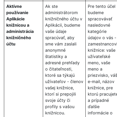
Aktívne
Ak ste
Pre tento účel
používanie
administrátorom
budeme
Aplikácie
knižničného účtu v
spracovávať
knižnicou a
Aplikácii, budeme
nasledovné
administrácia
vaše údaje
kategórie
knižničného
spracúvať, aby
údajov o vás -
účtu
sme vám zaslali
zamestnancov
anonymné
knižnice: vaše
štatistiky a
užívateľské
adresné prehľady
meno, vaše
o čitateľnosti,
meno a
ktoré sa týkajú
priezvisko, vá
užívateľov - členov
e-mail, názov
vašej knižnice,
knižnice, pre
ktorí si prepojili
ktorú pracujet
svoje účty či
a prípadné
profily s vašou
ďalšie
knižnicou.
informácie o