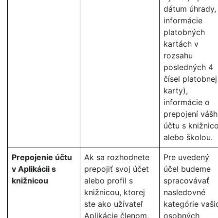
dátum úhrady,
informácie
platobných
kartách v
rozsahu
posledných 4
čísel platobnej
karty),
informácie o
prepojení váš
účtu s knižnic
alebo školou.
Prepojenie účtu
Ak sa rozhodnete
Pre uvedený
v Aplikácii s
prepojiť svoj účet
účel budeme
knižnicou
alebo profil s
spracovávať
knižnicou, ktorej
nasledovné
ste ako užívateľ
kategórie vaši
Aplikácie členom,
osobných