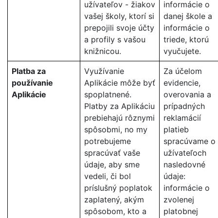
užívateľov - žiakov
informácie o
vašej školy, ktorí si
danej škole a
prepojili svoje účty
informácie o
a profily s vašou
triede, ktorú
knižnicou.
vyučujete.
Platba za
Využívanie
Za účelom
používanie
Aplikácie môže byť
evidencie,
Aplikácie
spoplatnené.
overovania a
Platby za Aplikáciu
prípadných
prebiehajú rôznymi
reklamácií
spôsobmi, no my
platieb
potrebujeme
spracúvame o
spracúvať vaše
užívateľoch
údaje, aby sme
nasledovné
vedeli, či bol
údaje:
príslušný poplatok
informácie o
zaplatený, akým
zvolenej
spôsobom, kto a
platobnej