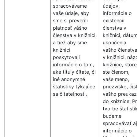
spracovávame
údajov:
vaše údaje, aby
informácie o
sme si preverili
existencii
platnosť vášho
členstva v
členstva v knižnici,
knižnici, dátu
a tiež aby sme
ukončenia
knižnici
vášho členstv
poskytovali
v knižnici, náz
informácie o tom,
knižnice, ktore
aké tituly čítate, či
ste členom,
iné anonymné
vaše meno,
štatistiky týkajúce
priezvisko, čís
sa čitateľnosti.
vášho preukaz
do knižnice. Pr
tvorbe štatistí
budeme
spracovávať aj
informácie o