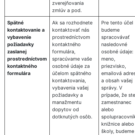
zverejňovania
zmlúv a pod.
Spätné
Ak sa rozhodnete
Pre tento účel
kontaktovanie a
kontaktovať nás
budeme
vybavenie
prostredníctvom
spracovávať
požiadavky
kontaktného
nasledovné
zaslanej
formulára,
osobné údaje:
prostredníctvom
spracúvame vaše
meno,
kontaktného
osobné údaje za
priezvisko,
formulára
účelom spätného
emailová adre
kontaktovania,
a obsah vašej
vybavenia vašej
správy. V
požiadavky a
prípade, že st
manažmentu
zamestnanec
dopytov od
alebo
dotknutých osôb.
spolupracovní
knižnice alebo
školy, budeme