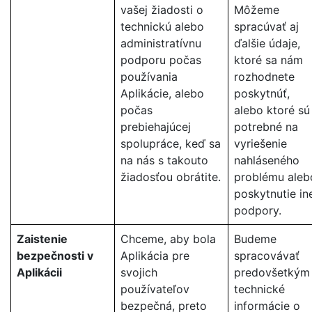
vašej žiadosti o
Môžeme
technickú alebo
spracúvať aj
administratívnu
ďalšie údaje,
podporu počas
ktoré sa nám
používania
rozhodnete
Aplikácie, alebo
poskytnúť,
počas
alebo ktoré sú
prebiehajúcej
potrebné na
spolupráce, keď sa
vyriešenie
na nás s takouto
nahláseného
žiadosťou obrátite.
problému aleb
poskytnutie in
podpory.
Zaistenie
Chceme, aby bola
Budeme
bezpečnosti v
Aplikácia pre
spracovávať
Aplikácii
svojich
predovšetkým
používateľov
technické
bezpečná, preto
informácie o