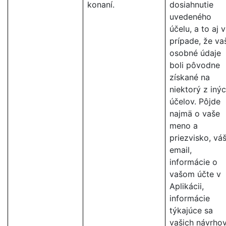
konaní.
dosiahnutie
uvedeného
účelu, a to aj v
prípade, že va
osobné údaje
boli pôvodne
získané na
niektorý z iný
účelov. Pôjde
najmä o vaše
meno a
priezvisko, vá
email,
informácie o
vašom účte v
Aplikácii,
informácie
týkajúce sa
vašich návrhov