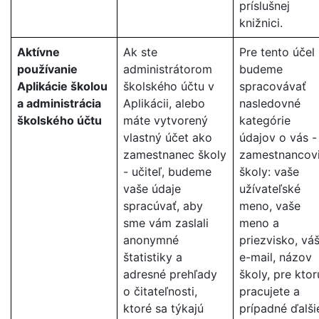
príslušnej
knižnici.
Aktívne
Ak ste
Pre tento účel
používanie
administrátorom
budeme
Aplikácie školou
školského účtu v
spracovávať
a administrácia
Aplikácii, alebo
nasledovné
školského účtu
máte vytvorený
kategórie
vlastný účet ako
údajov o vás -
zamestnanec školy
zamestnancov
- učiteľ, budeme
školy: vaše
vaše údaje
užívateľské
spracúvať, aby
meno, vaše
sme vám zaslali
meno a
anonymné
priezvisko, vá
štatistiky a
e-mail, názov
adresné prehľady
školy, pre ktor
o čitateľnosti,
pracujete a
ktoré sa týkajú
prípadné ďalši