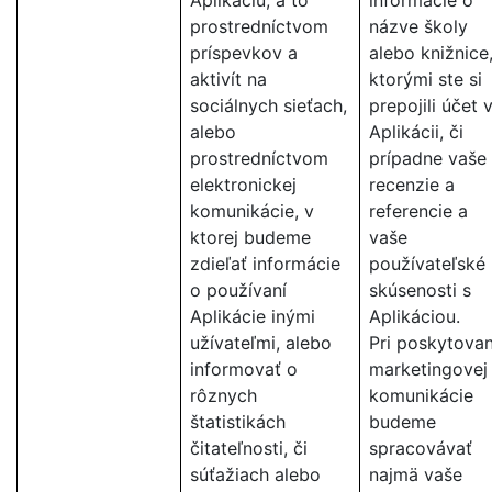
Aplikáciu, a to
informácie o
prostredníctvom
názve školy
príspevkov a
alebo knižnice,
aktivít na
ktorými ste si
sociálnych sieťach,
prepojili účet 
alebo
Aplikácii, či
prostredníctvom
prípadne vaše
elektronickej
recenzie a
komunikácie, v
referencie a
ktorej budeme
vaše
zdieľať informácie
používateľské
o používaní
skúsenosti s
Aplikácie inými
Aplikáciou.
užívateľmi, alebo
Pri poskytovan
informovať o
marketingovej
rôznych
komunikácie
štatistikách
budeme
čitateľnosti, či
spracovávať
súťažiach alebo
najmä vaše