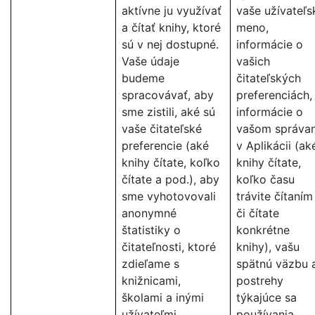
aktívne ju využívať
vaše užívateľs
a čítať knihy, ktoré
meno,
sú v nej dostupné.
informácie o
Vaše údaje
vašich
budeme
čitateľských
spracovávať, aby
preferenciách,
sme zistili, aké sú
informácie o
vaše čitateľské
vašom správan
preferencie (aké
v Aplikácii (ak
knihy čítate, koľko
knihy čítate,
čítate a pod.), aby
koľko času
sme vyhotovovali
trávite čítaním
anonymné
či čítate
štatistiky o
konkrétne
čitateľnosti, ktoré
knihy), vašu
zdieľame s
spätnú väzbu 
knižnicami,
postrehy
školami a inými
týkajúce sa
užívateľmi
používania