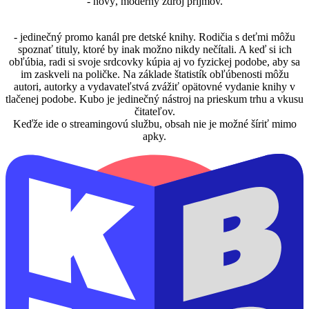
- nový, moderný zdroj príjmov.
- jedinečný promo kanál pre detské knihy. Rodičia s deťmi môžu
spoznať tituly, ktoré by inak možno nikdy nečítali. A keď si ich
obľúbia, radi si svoje srdcovky kúpia aj vo fyzickej podobe, aby sa
im zaskveli na poličke. Na základe štatistík obľúbenosti môžu
autori, autorky a vydavateľstvá zvážiť opätovné vydanie knihy v
tlačenej podobe. Kubo je jedinečný nástroj na prieskum trhu a vkusu
čitateľov.
Keďže ide o streamingovú službu, obsah nie je možné šíriť mimo
apky.