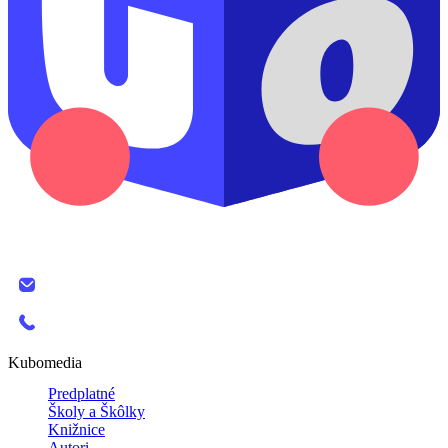
KUBO MEDIA, s.r.o.
The SPOT, Bottova 2A
811 09 Bratislava
info@kubomedia.sk
+421 908 138 389
Kubomedia
Predplatné
Školy a Škôlky
Knižnice
Autori