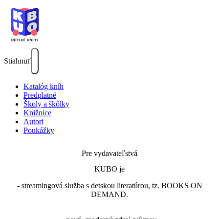
Stiahnuť
Katalóg kníh
Predplatné
Školy a škôlky
Knižnice
Autori
Poukážky
Pre vydavateľstvá
KUBO je
- streamingová služba s detskou literatúrou, tz. BOOKS ON
DEMAND.