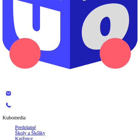
KUBO MEDIA, s.r.o.
The SPOT, Bottova 2A
811 09 Bratislava
info@kubomedia.sk
+421 908 138 389
Kubomedia
Predplatné
Školy a Škôlky
Knižnice