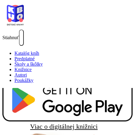
Stiahnuť
Katalóg kníh
Predplatné
Školy a škôlky
Knižnice
Autori
Poukážky
Nekonečné
čítanie pre
všetky deti
Tisícky príbehov a encyklopédií na jeden klik.
Viac o digitálnej knižnici